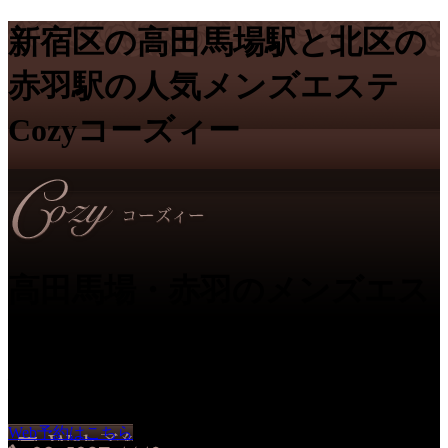
新宿区の高田馬場駅と北区の
赤羽駅の人気メンズエステ
Cozyコーズィー
高田馬場・赤羽のメンズエス
テ Cozy｜
癒やしのひととき
Web予約はこちら