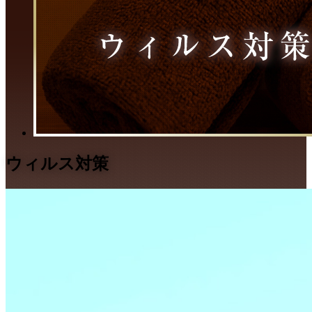
ウィルス対策